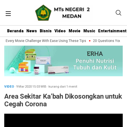
Beranda
News
Bisnis
Video
Movie
Music
Entertainment
e Every Movie Challenge With Ease Using These Tips
20 Questions You Shou
VIDEO
· 9 Mar 2020
15:03
WIB
·
kurang dari 1 menit
Area Sekitar Ka’bah Dikosongkan untuk
Cegah Corona