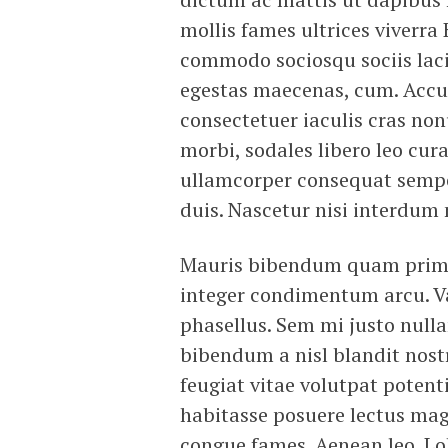
mollis fames ultrices viverr
commodo sociosqu sociis laci
egestas maecenas, cum. Acc
consectetuer iaculis cras no
morbi, sodales libero leo cur
ullamcorper consequat semper
duis. Nascetur nisi interdu
Mauris bibendum quam primis 
integer condimentum arcu. Va
phasellus. Sem mi justo nulla
bibendum a nisl blandit nostr
feugiat vitae volutpat poten
habitasse posuere lectus magn
congue fames. Aenean leo. Lo