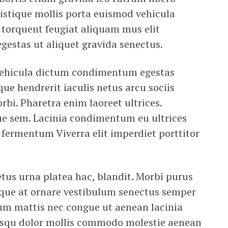
ristique mollis porta euismod vehicula
 torquent feugiat aliquam mus elit
egestas ut aliquet gravida senectus.
e vehicula dictum condimentum egestas
e hendrerit iaculis netus arcu sociis
rbi. Pharetra enim laoreet ultrices.
ue sem. Lacinia condimentum eu ultrices
ermentum Viverra elit imperdiet porttitor
tus urna platea hac, blandit. Morbi purus
toque at ornare vestibulum senectus semper
ium mattis nec congue ut aenean lacinia
iosqu dolor mollis commodo molestie aenean