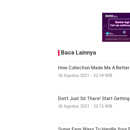
Baca Lainnya
How Collection Made Me A Better
26 Agustus 2021 - 22:18 WIB
Don’t Just Sit There! Start Gettin
26 Agustus 2021 - 22:15 WIB
Super Easy Ways To Handle Your E