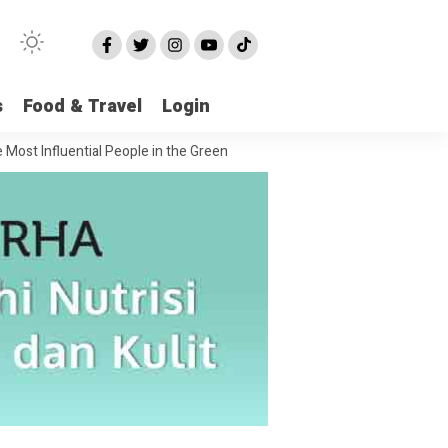
s
Food & Travel
Login
luential People in the Green House Industry and Their Celebrity Dopple