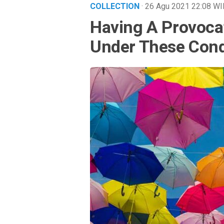
COLLECTION
· 26 Agu 2021
22:08
WI
Having A Provocat
Under These Cond