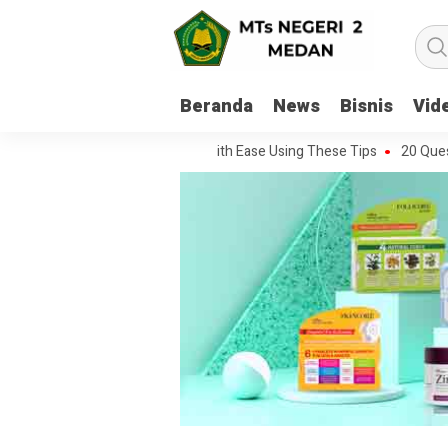
Beranda
News
Bisnis
Vid
 Every Movie Challenge With Ease Using These Tips
20 Questions Yo