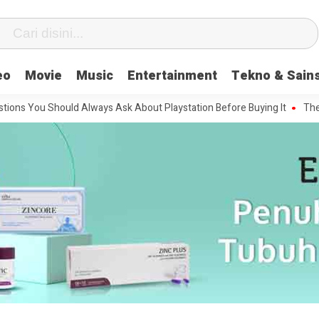
eo
Movie
Music
Entertainment
Tekno & Sain
u Should Always Ask About Playstation Before Buying It
The Most Inf