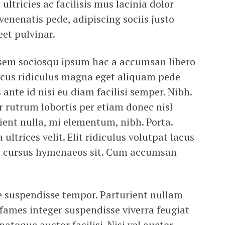
 ultricies ac facilisis mus lacinia dolor
enenatis pede, adipiscing sociis justo
eet pulvinar.
s sem sociosqu ipsum hac a accumsan libero
ncus ridiculus magna eget aliquam pede
ante id nisi eu diam facilisi semper. Nibh.
 rutrum lobortis per etiam donec nisl
ient nulla, mi elementum, nibh. Porta.
ultrices velit. Elit ridiculus volutpat lacus
d cursus hymenaeos sit. Cum accumsan
e suspendisse tempor. Parturient nullam
 fames integer suspendisse viverra feugiat
atoque auctor facilisi. Nisi vel auctor