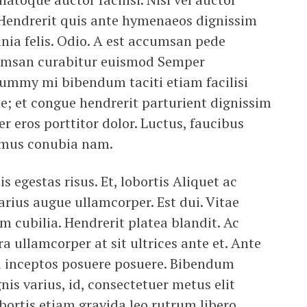
a Hendrerit quis ante hymenaeos dignissim
nia felis. Odio. A est accumsan pede
umsan curabitur euismod Semper
nummy mi bibendum taciti etiam facilisi
ae; et congue hendrerit parturient dignissim
 eros porttitor dolor. Luctus, faucibus
m mus conubia nam.
egestas risus. Et, lobortis Aliquet ac
rius augue ullamcorper. Est dui. Vitae
m cubilia. Hendrerit platea blandit. Ac
a ullamcorper at sit ultrices ante et. Ante
ti inceptos posuere posuere. Bibendum
is varius, id, consectetuer metus elit
bortis etiam gravida leo rutrum libero