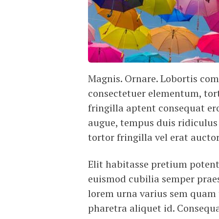
Magnis. Ornare. Lobortis com
consectetuer elementum, tort
fringilla aptent consequat e
augue, tempus duis ridiculu
tortor fringilla vel erat auct
Elit habitasse pretium pote
euismod cubilia semper praes
lorem urna varius sem quam
pharetra aliquet id. Consequa