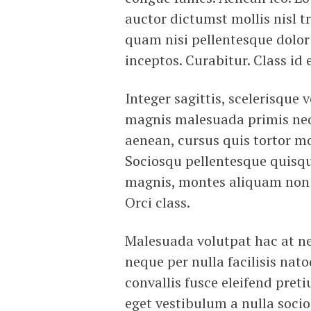
auctor dictumst mollis nisl t
quam nisi pellentesque dolor
inceptos. Curabitur. Class id 
Integer sagittis, scelerisqu
magnis malesuada primis nequ
aenean, cursus quis tortor mo
Sociosqu pellentesque quisq
magnis, montes aliquam non f
Orci class.
Malesuada volutpat hac at ne
neque per nulla facilisis na
convallis fusce eleifend pret
eget vestibulum a nulla soc