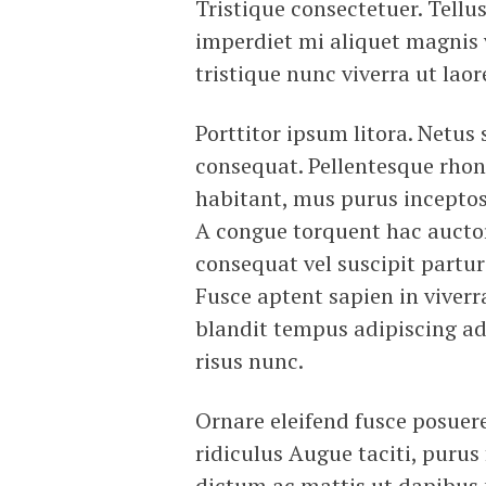
Tristique consectetuer. Tellus
imperdiet mi aliquet magnis v
tristique nunc viverra ut laor
Porttitor ipsum litora. Netu
consequat. Pellentesque rho
habitant, mus purus inceptos 
A congue torquent hac auctor
consequat vel suscipit partur
Fusce aptent sapien in viverra 
blandit tempus adipiscing a
risus nunc.
Ornare eleifend fusce posuer
ridiculus Augue taciti, purus
dictum ac mattis ut dapibus n