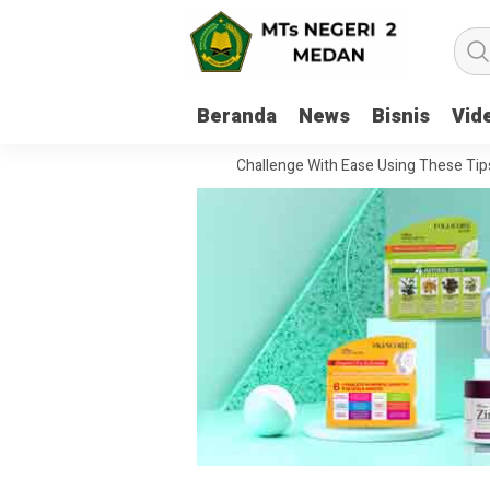
Beranda
News
Bisnis
Vid
How To Handle Every Movie Challenge With Ease Using These Tips
2