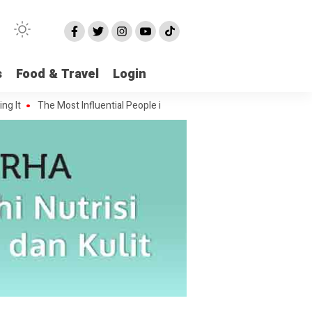
s
Food & Travel
Login
The Most Influential People in the Green House Industry and Their C