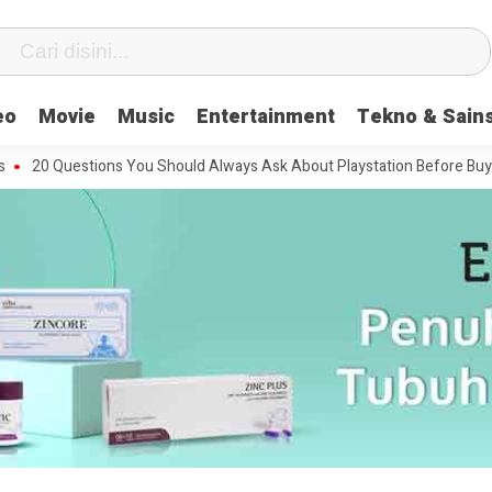
eo
Movie
Music
Entertainment
Tekno & Sain
0 Questions You Should Always Ask About Playstation Before Buying It