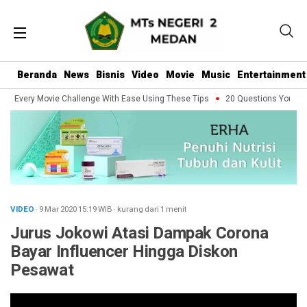
Beranda
News
Bisnis
Video
Movie
Music
Entertainment
le Every Movie Challenge With Ease Using These Tips
20 Questions You Shou
VIDEO
· 9 Mar 2020
15:19
WIB
·
kurang dari 1 menit
Jurus Jokowi Atasi Dampak Corona
Bayar Influencer Hingga Diskon
Pesawat